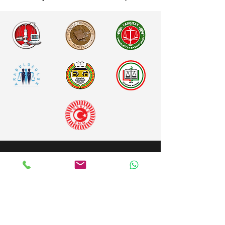
Özeşme Hukuk
Alibey Mah. Zeki Yüksel Sok. No: 20 Uysal İş
Merkezi K: 3 - D: 5 Silivri İstanbul
info@ozesmehukuk.com
0212 727 29 09